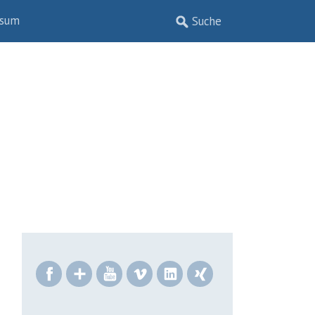
ssum
Facebook
Google+
YouTube
Vimeo
LinkedIn
Xing