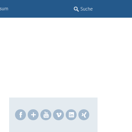
ssum
Facebook
Google+
YouTube
Vimeo
LinkedIn
Xing